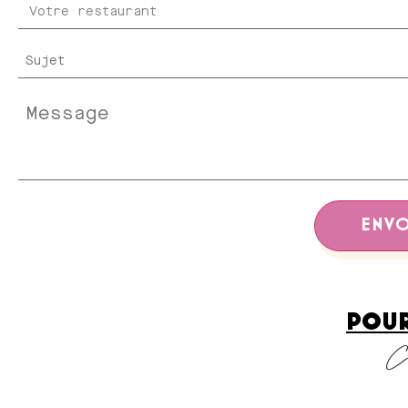
POUR
C