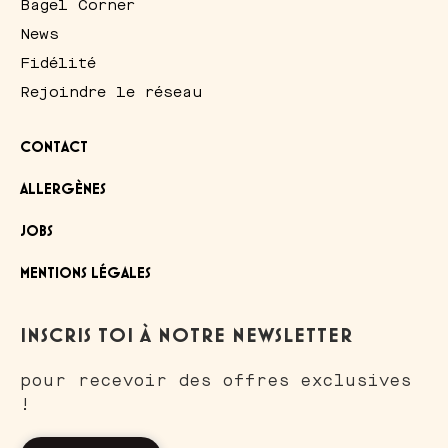
Bagel Corner
News
Fidélité
Rejoindre le réseau
CONTACT
ALLERGÈNES
JOBS
MENTIONS LÉGALES
Salut c'est nous...
INSCRIS TOI À NOTRE NEWSLETTER
les Cookies de Bagel
Corner !
pour recevoir des offres exclusives
!
On a attendu d'être sûrs que le contenu de ce site vous intéresse
avant de vous déranger, mais on aimerait bien vous accompagner