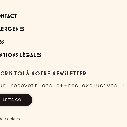
NTACT
LERGÈNES
BS
NTIONS LÉGALES
SCRIS TOI À NOTRE NEWSLETTER
ur recevoir des offres exclusives !
LET'S GO
ns
 de cookies
de confidentialité, en garantissant la conformité avec les réglementat