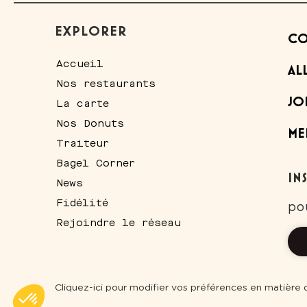
EXPLORER
CO
Accueil
AL
Nos restaurants
JO
La carte
Nos Donuts
ME
Traiteur
Bagel Corner
IN
News
Fidélité
po
Rejoindre le réseau
Plateforme de Gestion du Consentement : Personnalisez vos Optio
Axeptio consent
Cliquez-ici pour modifier vos préférences en matière
Notre plateforme vous permet d'adapter et de gérer vos paramètres 