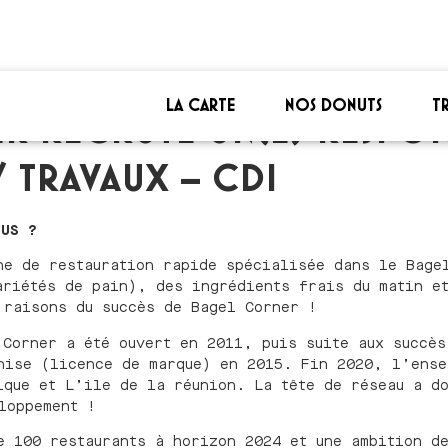
LA CARTE
NOS DONUTS
T
R RECRUTE UN(E) RESPON
 TRAVAUX – CDI
OUS ?
ne de restauration rapide spécialisée dans le Bage
ariétés de pain), des ingrédients frais du matin e
 raisons du succès de Bagel Corner !
 Corner a été ouvert en 2011, puis suite aux succès
hise (licence de marque) en 2015. Fin 2020, l’ense
ique et L’ile de la réunion. La tête de réseau a d
loppement !
e 100 restaurants à horizon 2024 et une ambition d