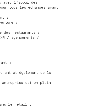
s avec l’appui des
pour tous les échanges avant
nt ;
uverture ;
re des restaurants ;
CHR / agencements /
urant ;
aurant et également de la
 entreprise est en plein
ans le retail ;