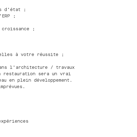
s d’état ;
’ERP ;
 croissance ;
elles à votre réussite ;
ans l’architecture / travaux
a restauration sera un vrai
eau en plein développement.
imprévues.
expériences