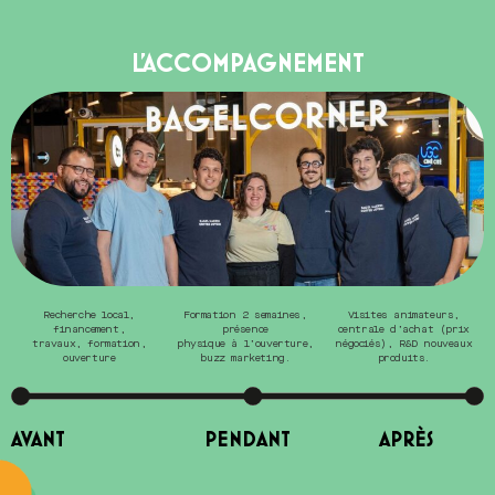
L'ACCOMPAGNEMENT
Recherche local,
Formation 2 semaines,
Visites animateurs,
financement,
présence
centrale d’achat (prix
travaux, formation,
physique à l’ouverture,
négociés), R&D nouveaux
ouverture
buzz marketing.
produits.
AVANT
PENDANT
APRÈS