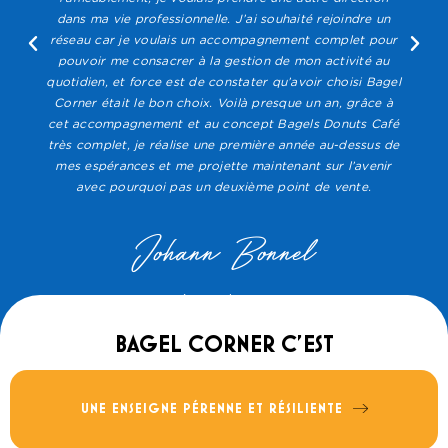
dans ma vie professionnelle. J’ai souhaité rejoindre un
réseau car je voulais un accompagnement complet pour
pouvoir me consacrer à la gestion de mon activité au
quotidien, et force est de constater qu’avoir choisi Bagel
Corner était le bon choix. Voilà presque un an, grâce à
cet accompagnement et au concept Bagels Donuts Café
très complet, je réalise une première année au-dessus de
mes espérances et me projette maintenant sur l’avenir
avec pourquoi pas un deuxième point de vente.
Johann Bonnel
Licencié Bagel Corner Nice
BAGEL CORNER C'EST
Nous capitalisons sur 15 ans d'historique et une stabilité prouvée face aux
UNE ENSEIGNE PÉRENNE ET RÉSILIENTE
fluctuations du marché (+30 implantations).