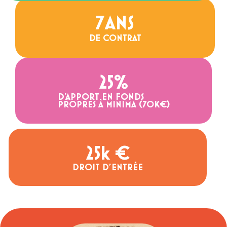
7
ANS
DE CONTRAT
25
%
D’APPORT EN FONDS
PROPRES À MINIMA (70K€)
25
k €
DROIT D'ENTRÉE