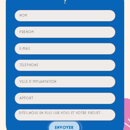
?
ENVOYER