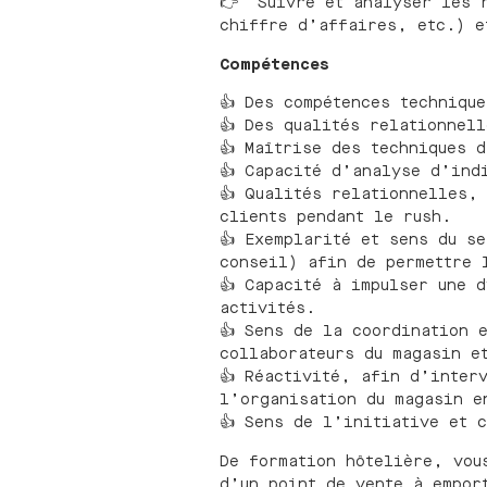
👉 Suivre et analyser les r
chiffre d’affaires, etc.) e
Compétences
👍 Des compétences technique
👍 Des qualités relationnell
👍 Maîtrise des techniques 
👍 Capacité d’analyse d’ind
👍 Qualités relationnelles,
clients pendant le rush.
👍 Exemplarité et sens du s
conseil) afin de permettre 
👍 Capacité à impulser une 
activités.
👍 Sens de la coordination 
collaborateurs du magasin e
👍 Réactivité, afin d’inter
l’organisation du magasin e
👍 Sens de l’initiative et 
De formation hôtelière, vou
d’un point de vente à empor