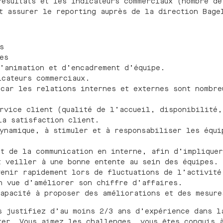
ésultats et les indicateurs commerciaux (nombre de
t assurer le reporting auprès de la direction Bage
s
es
d’animation et d’encadrement d’équipe.
icateurs commerciaux.
 car les relations internes et externes sont nombr
ervice client (qualité de l’accueil, disponibilité,
la satisfaction client.
dynamique, à stimuler et à responsabiliser les équi
et de la communication en interne, afin d’implique
t veiller à une bonne entente au sein des équipes.
venir rapidement lors de fluctuations de l’activité
n vue d’améliorer son chiffre d’affaires.
capacité à proposer des améliorations et des mesure
s justifiez d’au moins 2/3 ans d’expérience dans l
ter. Vous aimez les challenges, vous êtes conquis 