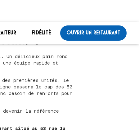
RAITEUR
FIDÉLITÉ
OUVRIR UN RESTAURANT
PARIS 8
l. Un délicieux pain rond
t une équipe rapide et
 des premières unités, le
igne passera le cap des 50
onc besoin de renforts pour
e devenir la référence
urant situé au 53 rue la