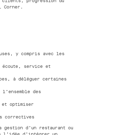
 clients, progression du
l Corner.
euses, y compris avec les
 écoute, service et
pes, à déléguer certaines
r l’ensemble des
 et optimiser
s correctives
a gestion d’un restaurant ou
à l’idée d’intégrer un