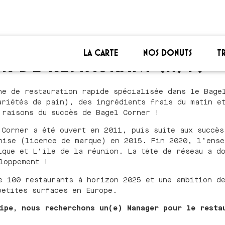
LA CARTE
NOS DONUTS
T
R DE RESTAURANT (H/F) – 
ne de restauration rapide spécialisée dans le Bage
ariétés de pain), des ingrédients frais du matin e
 raisons du succès de Bagel Corner !
 Corner a été ouvert en 2011, puis suite aux succès
hise (licence de marque) en 2015. Fin 2020, l’ense
ique et L’ile de la réunion. La tête de réseau a d
loppement !
e 100 restaurants à horizon 2025 et une ambition d
petites surfaces en Europe.
ipe, nous recherchons un(e) Manager pour le resta