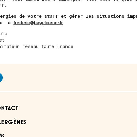
nt.
ergies de votre staff et gérer les situations imp
ure à
frederic@bagelcorner.fr
ble
et
nimateur réseau toute france
NTACT
LERGÈNES
BS