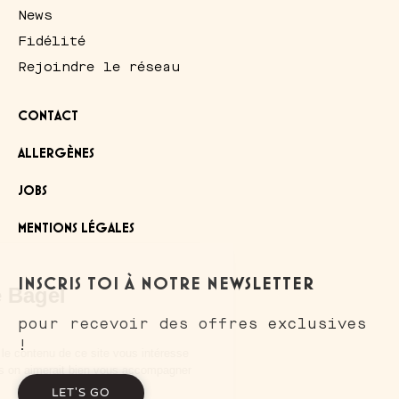
News
Fidélité
Rejoindre le réseau
CONTACT
ALLERGÈNES
JOBS
MENTIONS LÉGALES
Salut c'est nous...
INSCRIS TOI À NOTRE NEWSLETTER
les Cookies de Bagel
Corner !
pour recevoir des offres exclusives
!
On a attendu d'être sûrs que le contenu de ce site vous intéresse
avant de vous déranger, mais on aimerait bien vous accompagner
pendant votre visite...
LET'S GO