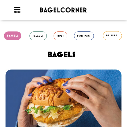
BAGELS
DESSERTS
SALADES
SIDES
BOISSONS
BAGELS