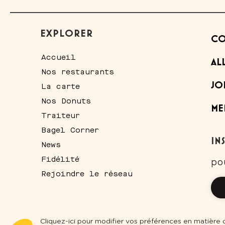
EXPLORER
CO
Accueil
AL
Nos restaurants
JO
La carte
Nos Donuts
ME
Traiteur
Bagel Corner
IN
News
Fidélité
po
Rejoindre le réseau
Plateforme de Gestion du Consentement : Personnalisez vos Optio
Axeptio consent
Cliquez-ici pour modifier vos préférences en matière