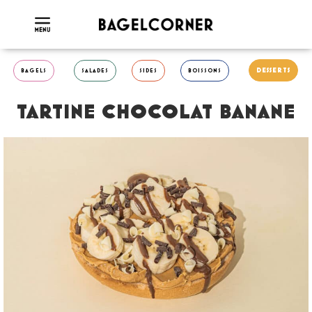
DESSERTS
BAGELS
SALADES
SIDES
BOISSONS
TARTINE CHOCOLAT BANANE